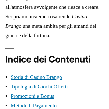
all'atmosfera avvolgente che riesce a creare.
Scopriamo insieme cosa rende
Casino
Brango
una meta ambita per gli amanti del
gioco e della fortuna.
Indice dei Contenuti
Storia di Casino Brango
Tipologia di Giochi Offerti
Promozioni e Bonus
Metodi di Pagamento