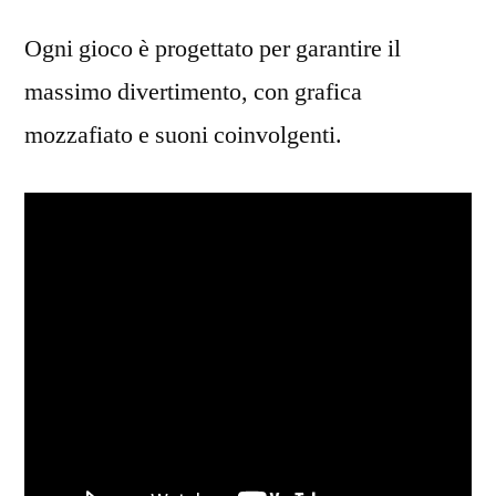
Ogni gioco è progettato per garantire il
massimo divertimento, con grafica
mozzafiato e suoni coinvolgenti.