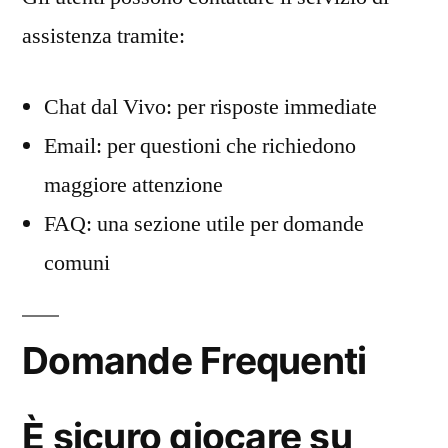
assistenza tramite:
Chat dal Vivo: per risposte immediate
Email: per questioni che richiedono
maggiore attenzione
FAQ: una sezione utile per domande
comuni
Domande Frequenti
È sicuro giocare su