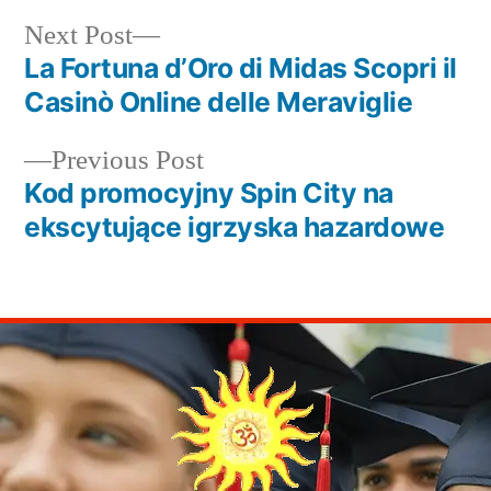
Next Post
La Fortuna d’Oro di Midas Scopri il
Casinò Online delle Meraviglie
Previous Post
Kod promocyjny Spin City na
ekscytujące igrzyska hazardowe