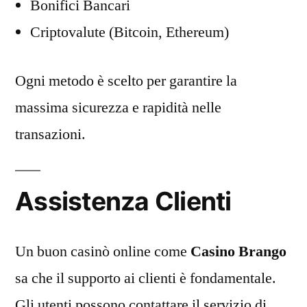
Bonifici Bancari
Criptovalute (Bitcoin, Ethereum)
Ogni metodo è scelto per garantire la
massima sicurezza e rapidità nelle
transazioni.
Assistenza Clienti
Un buon casinò online come
Casino Brango
sa che il supporto ai clienti è fondamentale.
Gli utenti possono contattare il servizio di