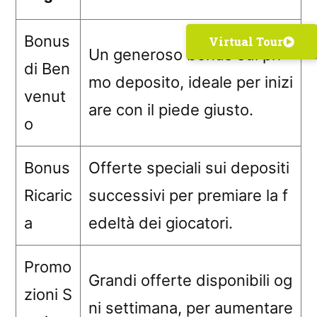
Bonus
Virtual Tour
Un generoso bonus sul pri
di Ben
mo deposito, ideale per inizi
venut
are con il piede giusto.
o
Bonus
Offerte speciali sui depositi
Ricaric
successivi per premiare la f
a
edeltà dei giocatori.
Promo
Grandi offerte disponibili og
zioni S
ni settimana, per aumentare