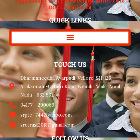
(Approved by AICTE, NewDelhi & Affiliated to
DOTE, Tamilnadu)
QUICK LINKS
TOUCH US
Dharmaneedhi, Ayarpadi, Vellore, SH-126,
Arakkonam-Ocheri Road, Nemili Taluk, Tamil
Nadu - 632 531.
04177 – 290069
srptc_744@yahoo.com
sretrust2018@gmail.com
FOLLOW US