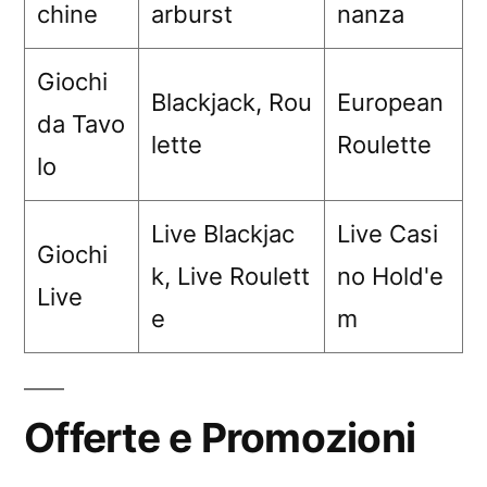
chine
arburst
nanza
Giochi
Blackjack, Rou
European
da Tavo
lette
Roulette
lo
Live Blackjac
Live Casi
Giochi
k, Live Roulett
no Hold'e
Live
e
m
Offerte e Promozioni