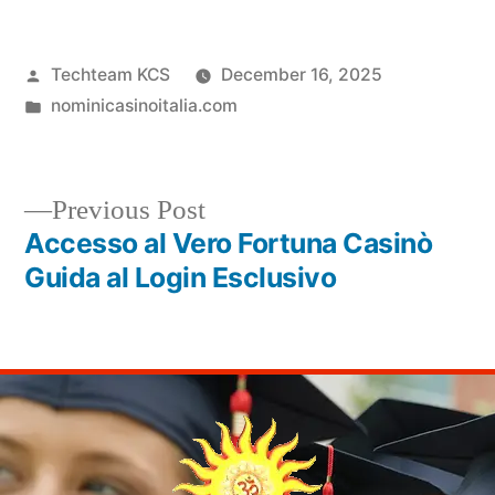
Techteam KCS
December 16, 2025
nominicasinoitalia.com
Previous Post
Accesso al Vero Fortuna Casinò
Guida al Login Esclusivo