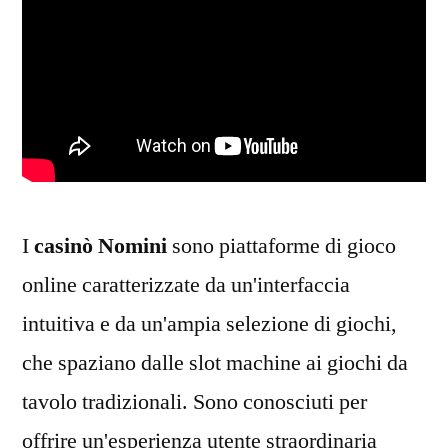
I
casinò Nomini
sono piattaforme di gioco
online caratterizzate da un'interfaccia
intuitiva e da un'ampia selezione di giochi,
che spaziano dalle slot machine ai giochi da
tavolo tradizionali. Sono conosciuti per
offrire un'esperienza utente straordinaria