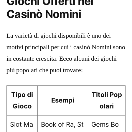
Giochi Offerti nei
Casinò Nomini
La varietà di giochi disponibili è uno dei
motivi principali per cui i casinò Nomini sono
in costante crescita. Ecco alcuni dei giochi
più popolari che puoi trovare:
Tipo di
Titoli Pop
Esempi
Gioco
olari
Slot Ma
Book of Ra, St
Gems Bo