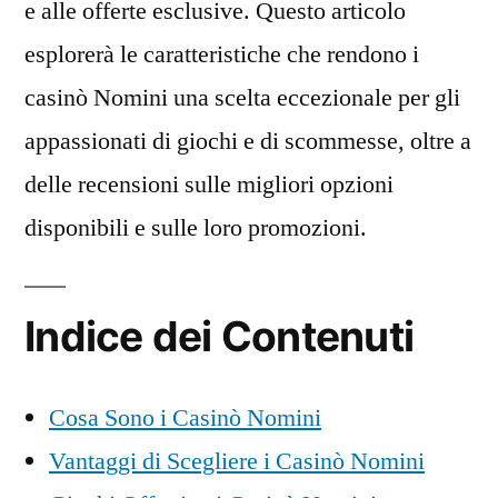
e alle offerte esclusive. Questo articolo
esplorerà le caratteristiche che rendono i
casinò Nomini una scelta eccezionale per gli
appassionati di giochi e di scommesse, oltre a
delle recensioni sulle migliori opzioni
disponibili e sulle loro promozioni.
Indice dei Contenuti
Cosa Sono i Casinò Nomini
Vantaggi di Scegliere i Casinò Nomini