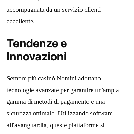
accompagnata da un servizio clienti
eccellente.
Tendenze e
Innovazioni
Sempre più casinò Nomini adottano
tecnologie avanzate per garantire un'ampia
gamma di metodi di pagamento e una
sicurezza ottimale. Utilizzando software
all'avanguardia, queste piattaforme si