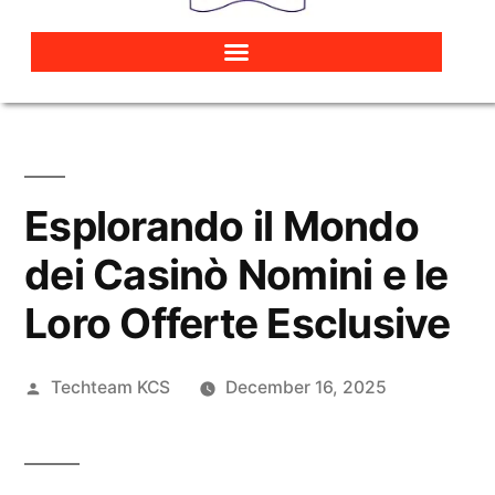
Esplorando il Mondo
dei Casinò Nomini e le
Loro Offerte Esclusive
Techteam KCS
December 16, 2025