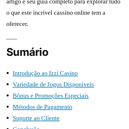
artigo é seu guia completo para explorar tudo
o que este incrível cassino online tem a
oferecer.
Sumário
Introdução ao Izzi Casino
Variedade de Jogos Disponíveis
Bônus e Promoções Especiais
Métodos de Pagamento
Suporte ao Cliente