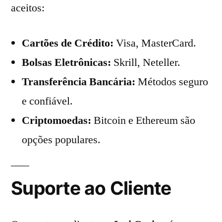
aceitos:
Cartões de Crédito:
Visa, MasterCard.
Bolsas Eletrônicas:
Skrill, Neteller.
Transferência Bancária:
Métodos seguro
e confiável.
Criptomoedas:
Bitcoin e Ethereum são
opções populares.
Suporte ao Cliente