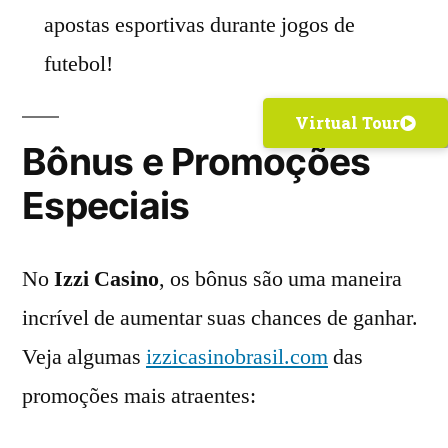
apostas esportivas durante jogos de
futebol!
Virtual Tour
Bônus e Promoções
Especiais
No
Izzi Casino
, os bônus são uma maneira
incrível de aumentar suas chances de ganhar.
Veja algumas
izzicasinobrasil.com
das
promoções mais atraentes: