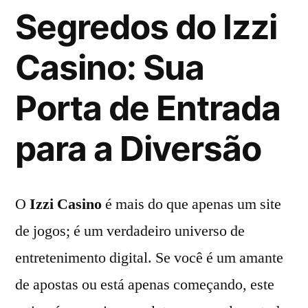
Segredos do Izzi
Casino: Sua
Porta de Entrada
para a Diversão
O
Izzi Casino
é mais do que apenas um site
de jogos; é um verdadeiro universo de
entretenimento digital. Se você é um amante
de apostas ou está apenas começando, este