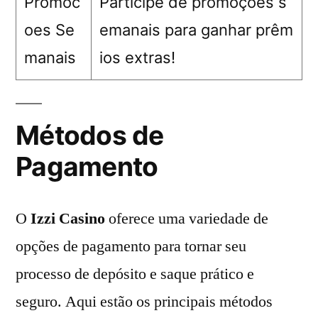
Promoc
Participe de promoções s
oes Se
emanais para ganhar prêm
manais
ios extras!
Métodos de
Pagamento
O
Izzi Casino
oferece uma variedade de
opções de pagamento para tornar seu
processo de depósito e saque prático e
seguro. Aqui estão os principais métodos